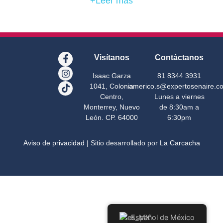
+Leer más
Visítanos
Contáctanos
Isaac Garza
81 8344 3931
1041, Colonia
americo.s@expertosenaire.c
Centro,
Lunes a viernes
Monterrey, Nuevo
de 8:30am a
León. CP. 64000
6:30pm
Aviso de privacidad
| Sitio desarrollado por
La Carcacha
Español de México