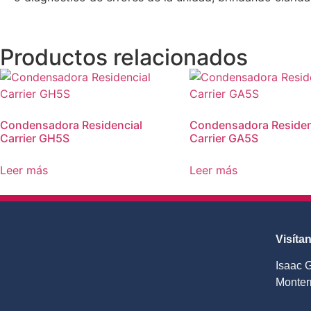
Productos relacionados
Condensadora Residencial
Condensadora Residen
Carrier GH5S
Carrier GA5S
Leer más
Leer más
Visíta
Isaac 
Monter