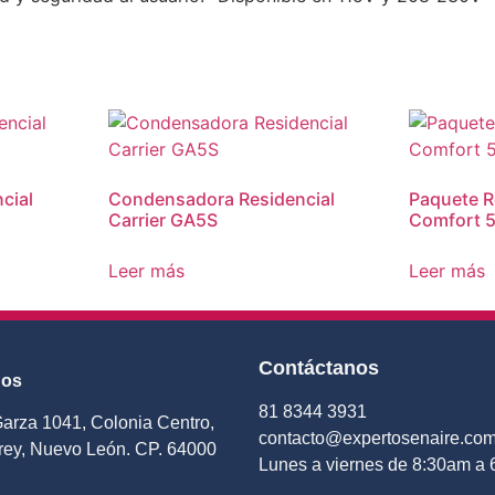
cial
Condensadora Residencial
Paquete R
Carrier GA5S
Comfort 
Leer más
Leer más
Contáctanos
nos
81 8344 3931
Garza 1041, Colonia Centro,
contacto@expertosenaire.co
rey, Nuevo León. CP. 64000
Lunes a viernes de 8:30am a