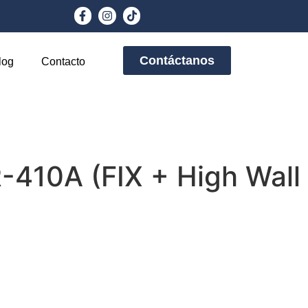
Contáctanos
log
Contacto
-410A (FIX + High Wall