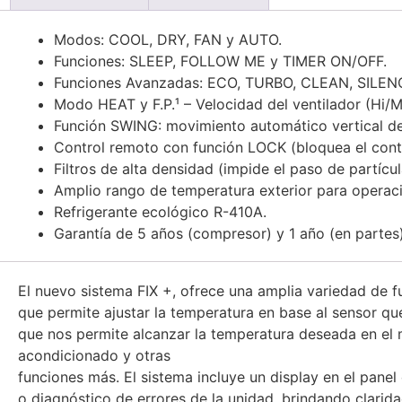
Modos: COOL, DRY, FAN y AUTO.
Funciones: SLEEP, FOLLOW ME y TIMER ON/OFF.
Funciones Avanzadas: ECO, TURBO, CLEAN, SILE
Modo HEAT y F.P.¹ – Velocidad del ventilador (Hi/M
Función SWING: movimiento automático vertical del
Control remoto con función LOCK (bloquea el cont
Filtros de alta densidad (impide el paso de partí
Amplio rango de temperatura exterior para operaci
Refrigerante ecológico R-410A.
Garantía de 5 años (compresor) y 1 año (en partes)
El nuevo sistema FIX +, ofrece una amplia variedad de f
que permite ajustar la temperatura en base al sensor qu
que nos permite alcanzar la temperatura deseada en el
acondicionado y otras
funciones más. El sistema incluye un display en el panel
o diagnóstico de errores de la unidad, brindando clarid