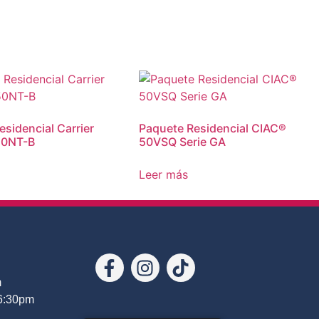
esidencial Carrier
Paquete Residencial CIAC®
50NT-B
50VSQ Serie GA
Leer más
m
 6:30pm