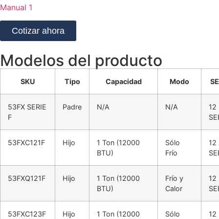
Manual 1
Cotizar ahora
Modelos del producto
SKU
Tipo
Capacidad
Modo
SE
53FX SERIE
Padre
N/A
N/A
12
F
SE
53FXC121F
Hijo
1 Ton (12000
Sólo
12
BTU)
Frío
SE
53FXQ121F
Hijo
1 Ton (12000
Frío y
12
BTU)
Calor
SE
53FXC123F
Hijo
1 Ton (12000
Sólo
12