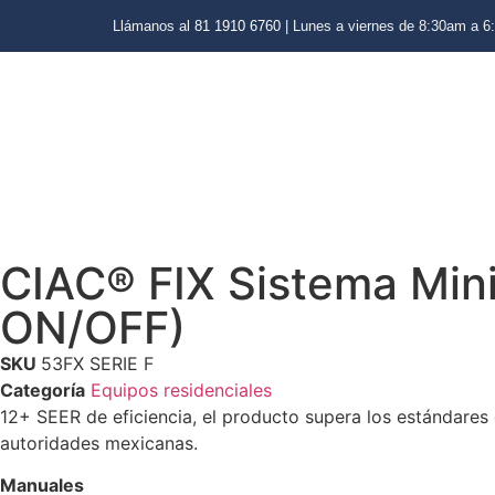
Llámanos al
81 1910 6760
| Lunes a viernes de 8:30am a 6
CIAC® FIX Sistema Mini
ON/OFF)
SKU
53FX SERIE F
Categoría
Equipos residenciales
12+ SEER de eficiencia, el producto supera los estándares 
autoridades mexicanas.
Manuales