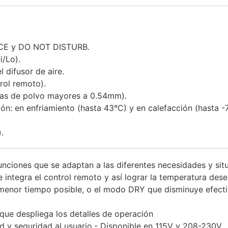
NCE y DO NOT DISTURB.
i/Lo).
 difusor de aire.
rol remoto).
culas de polvo mayores a 0.54mm).
ón: en enfriamiento (hasta 43°C) y en calefacción (hasta -
.
unciones que se adaptan a las diferentes necesidades y sit
e integra el control remoto y así lograr la temperatura de
 menor tiempo posible, o el modo DRY que disminuye efect
 que despliega los detalles de operación
ad y seguridad al usuario.- Disponible en 115V y 208-230V